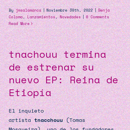
By
jmsalamanca
|
Noviembre 30th, 2022
|
Benja
Coloma
,
Lanzamientos
,
Novedades
|
0 Comments
Read More
tnachouu termina
de estrenar su
nuevo EP: Reina de
Etiopía
El inquieto
artista
tnacchouu
(Tomas
Mosqueira), uno de los fundadores