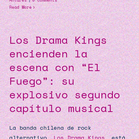
Antares
|
0 Comments
Read More
Los Drama Kings
encienden la
escena con “El
Fuego”: su
explosivo segundo
capítulo musical
La banda chilena de rock
alternativo,
Los
Drama
Kings
, está