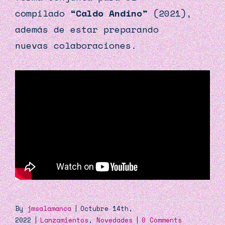
compilado
“Caldo Andino”
(2021),
además de estar preparando
nuevas colaboraciones.
By
jmsalamanca
|
Octubre 14th,
2022
|
Lanzamientos
,
Novedades
|
0 Comments