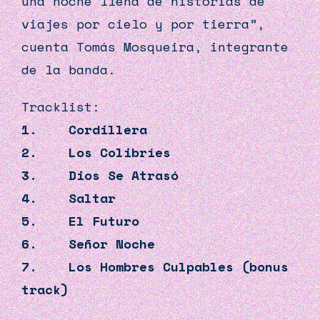
una noche llena de historias de
viajes por cielo y por tierra”,
cuenta Tomás Mosqueira, integrante
de la banda.
Tracklist:
1. Cordillera
2. Los Colibríes
3. Dios Se Atrasó
4. Saltar
5. El Futuro
6. Señor Noche
7. Los Hombres Culpables (bonus
track)