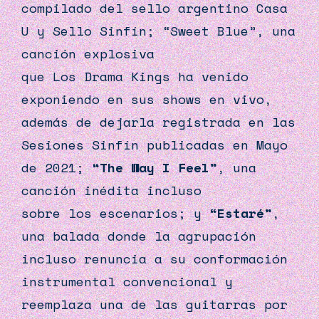
compilado del sello argentino Casa
U y Sello Sinfín; “Sweet Blue”, una
canción explosiva
que
Los
Drama
Kings
ha venido
exponiendo en sus shows en vivo,
además de dejarla registrada en las
Sesiones Sinfín publicadas en Mayo
de 2021;
“The Way I Feel”
, una
canción inédita incluso
sobre
los
escenarios; y
“Estaré”
,
una balada donde la agrupación
incluso renuncia a su conformación
instrumental convencional y
reemplaza una de las guitarras por