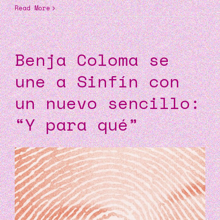
Read More
Benja Coloma se
une a Sinfín con
un nuevo sencillo:
“Y para qué”