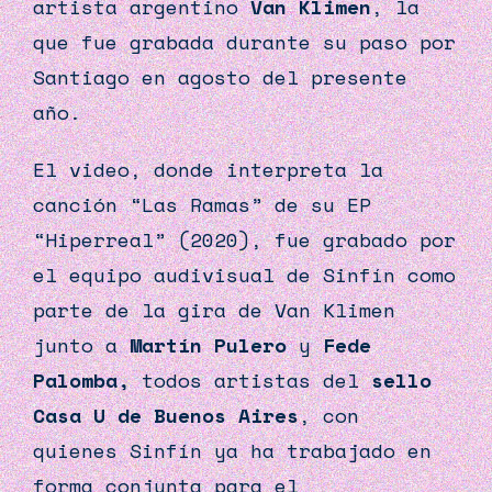
artista argentino
Van Klimen
, la
que fue grabada durante su paso por
Santiago en agosto del presente
año.
El video, donde interpreta la
canción “Las Ramas” de su EP
“Hiperreal” (2020), fue grabado por
el equipo audivisual de
Sinfín
como
parte de la gira de Van Klimen
junto a
Martín Pulero
y
Fede
Palomba,
todos artistas del
sello
Casa U de Buenos Aires
, con
quienes
Sinfín
ya ha trabajado en
forma conjunta para el