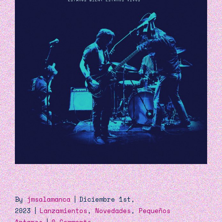
By
jmsalamanca
|
Diciembre 1st,
2023
|
Lanzamientos
,
Novedades
,
Pequeños