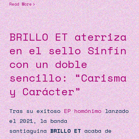
Read More
BRILLO ET aterriza
en el sello Sinfín
con un doble
sencillo: “Carisma
y Carácter”
Tras su exitoso
EP homónimo
lanzado
el 2021, la banda
santiaguina
BRILLO ET
acaba de