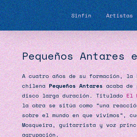
Skip
for:
to
Sinfín
Artistas
content
Pequeños Antares 
A cuatro años de su formación, la 
chilena
Pequeños Antares
acaba de 
disco larga duración. Titulado
El 
la obra se sitúa como “una reacció
sobre el mundo en que vivimos”, cu
Mosqueira, guitarrista y voz princ
agrupación.