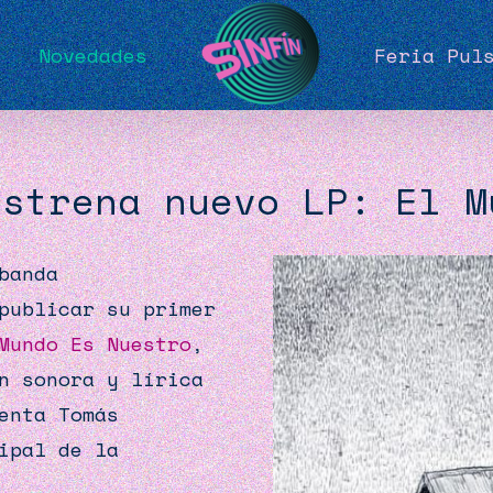
Novedades
Feria Pul
estrena nuevo LP: El M
banda
publicar su primer
Mundo Es Nuestro
,
n sonora y lírica
enta Tomás
ipal de la