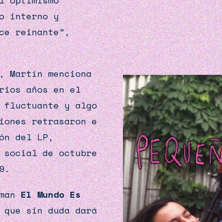
l optimismo
o interno y
ce reinante”,
, Martín menciona
rios años en el
 fluctuante y algo
iones retrasaron e
ón del LP,
 social de octubre
9.
rman
El Mundo Es
 que sin duda dará