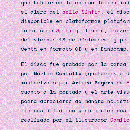
que hablar en la escena latina ind
el alero del
sello Sinfín
, el disc
disponible en plataformas platafor
tales como
Spotify
, Itunes, Deezer
del viernes 18 de diciembre, y pro
venta en formato CD y en Bandcamp.
El disco fue grabado por la banda 
por
Martín Cantolla
(guitarrista d
masterizado por
Arturo Zegers
de
E
cuanto a la portada y el arte visu
podrá apreciarse de manera holíst
físicas del disco y en contenidos
realizado por el ilustrador
Camilo