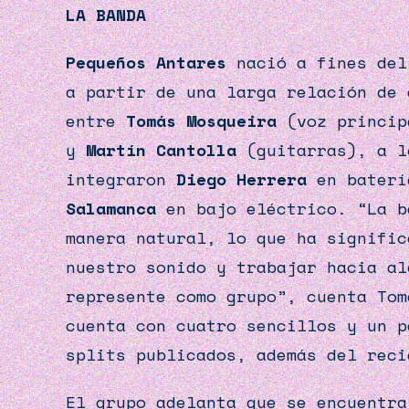
LA BANDA
Pequeños Antares
nació a fines del
a partir de una larga relación de
entre
Tomás Mosqueira
(voz princip
y
Martín Cantolla
(guitarras), a l
integraron
Diego Herrera
en bateri
Salamanca
en bajo eléctrico. “La b
manera natural, lo que ha signific
nuestro sonido y trabajar hacia al
represente como grupo”, cuenta Tom
cuenta con cuatro sencillos y un p
splits publicados, además del reci
El grupo adelanta que se encuentra