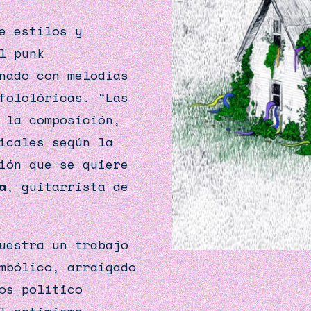
e estilos y
l punk
nado con melodías
 folclóricas. “Las
 la composición,
icales según la
ión que se quiere
a
, guitarrista de
uestra un trabajo
mbólico, arraigado
os político