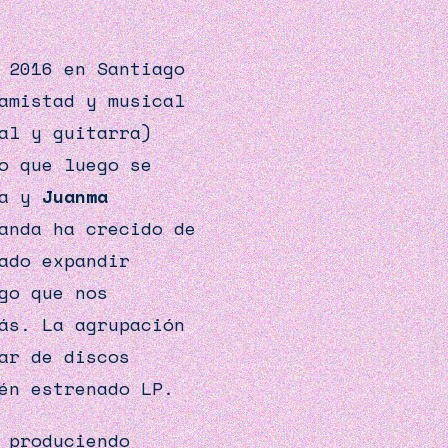
 2016 en Santiago
 amistad y musical
al y guitarra)
o que luego se
́a y
Juanma
anda ha crecido de
ado expandir
go que nos
ás. La agrupación
ar de discos
én estrenado LP.
 produciendo