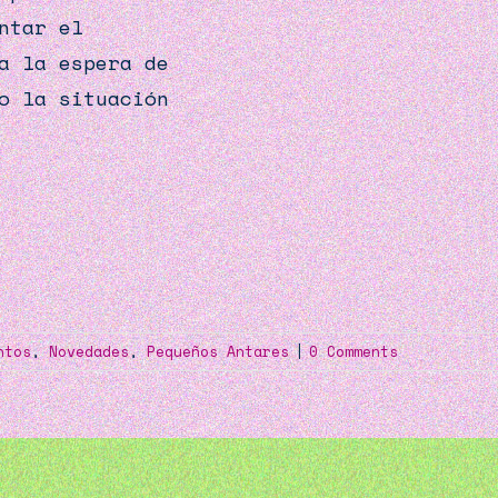
ntar el
a la espera de
o la situación
ntos
,
Novedades
,
Pequeños Antares
|
0 Comments