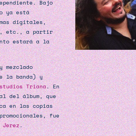
ependiente. Bajo
o ya está
mas digitales,
, etc., a partir
nto estará a la
y mezclado
e la banda) y
studios Triana
. En
al del álbum, que
ica en las copias
 promocionales, fue
 Jerez
.